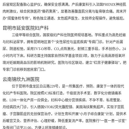
后留观区配备胎心监护仪，确保安全感满满。产后康复科引入法国PHENIX神经肌
肉刺激仪，结合民族医药“傣药熏蒸”，显著改善腹直肌分离与耻骨联合痛。周末开
办“闺蜜体检专场”，粉色独立通道、女性超声医生、女技师全程操作，避免尴尬。
昆明市延安医院妇产科
三级甲等综合医院，国家级妇产科住院医师规培基地。学科重点为高危妊娠
与妇科泌尿学，拥有昆明地区首个“女性尿控与盆底疾病”专病门诊。针对产后漏
尿、阴道松弛，采用TVT-O吊带、CO₂点阵激光、射频三重手段，手术创伤小，24
小时内可下床。科研方面主持国家自然科学基金项目3项，致力于云南高原低氧环
境对妊娠期高血压的影响机制研究。医院与社区联动，建立“红房子健康驿站”，把
专家门诊前移到居民家门口。
云南锦欣九洲医院
位于昆明市盘龙区白云路229号，是一所集医疗、预防、康复于一体的现代
化妇产专科医院。院区按照JCI标准打造，千级层流手术室、数字化分娩镇痛系
统、LDR一体化产房一应俱全。妇科中心细分宫颈疾病、不孕不育、私密整复、
月经病四大门诊，引入德国STORZ荧光腹腔镜、美国海扶聚焦超声，实现子宫肌
瘤、子宫腺肌症的无创保宫治疗。计划生育科开展“小月子综合康复”计划，提供术
后暖宫艾灸、营养评估、心理舒缓，降低重复流产率。医院推行“一医一患一诊室”
及夜间门诊至21:00，方便上班族错峰就诊。