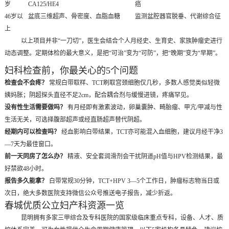
岁
CA125/HE4
癌
46岁以
盆底三维超声、骨密度、血脂血糖
监测盆腔器官脱垂、代谢综合征
上
以上项目并非“一刀切”，医生会结合个人月经史、生育史、家族肿瘤史进行
动态调整。定期体检的最大意义，是把“可治”变为“可防”，把“晚期”变为“早期”。
妇科检查前，你最关心的5个问题
检查会不会疼？
常规白带取样、TCT刷取宫颈细胞仅几秒，多数人感觉类似轻微
姨妈胀；阴超探头直径不足2cm，配合耦合剂与缓慢进镜，疼痛罕见。
没有性生活需要做吗？
有月经即有激素波动，卵巢囊肿、畸胎瘤、甲亢/甲减与性
生活无关，可选择腹部超声或经直肠超声替代阴超。
经期内可以检查吗？
经血影响白带结果，TCT亦可能混入血细胞，建议月经干净3
—7天为最佳窗口。
前一天同房了怎么办？
精液、安全套润滑剂会干扰阴道pH值与HPV检测结果，最
好禁欲48小时。
报告多久能拿？
白带常规30分钟，TCT+HPV 3—5个工作日，肿瘤标志物当日或
次日，绝大多数医院支持微信公众号推送电子报告，减少折返。
春城优质公立妇产科资源一览
昆明拥有多家三甲综合及专科医院的国家级临床重点专科，设备、人才、质