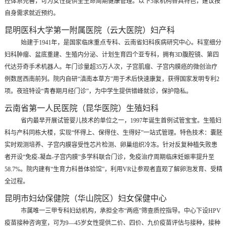
控体系完善，可为女性提供全生命周期健康管理。以下5家机构各具特色，建议按
自身需求就近预约。
昆明医科大学第一附属医院（云大医院）妇产科
始建于1941年，是国家临床重点专科、云南省妇科疾病研究中心。科室细分
妇科肿瘤、盆底重建、生殖内分泌、计划生育四个亚专科，拥有3D腹腔镜、第四
代达芬奇手术机器人。年门诊量超35万人次，子宫肌瘤、子宫内膜癌的微创治疗
例数居西南前列。院内自研“滇南本草方”用于术后快速康复，获得国家发明专利2
项。夜班特设“青春期月经门诊”，为中学生提供错峰就诊，保护隐私。
云南省第一人民医院（昆华医院）生殖妇科
省内最早开展试管婴儿技术的单位之一，1997年诞生首例试管宝宝。生殖妇
科与产科同栋大楼，实现“怀得上、保得住、生得好”一站式管理。特色技术：囊胚
实时观测培养、子宫内膜容受性芯片检测、卵巢组织冷冻。针对反复种植失败患
者开设“免疫-凝血-子宫内膜”多学科联合门诊，免疫治疗周期临床妊娠率提升至
58.7%。院内建有“生育力科普体验馆”，利用VR让参观者直观了解卵泡发育、受精
全过程。
昆明市妇幼保健院（华山院区）妇女保健中心
市属唯一三甲专科妇幼机构，承担全市“两癌”筛查质控指导。中心下设HPV
疫苗接种咨询室，可为9—45岁女性提供二价、四价、九价疫苗评估与接种，接种