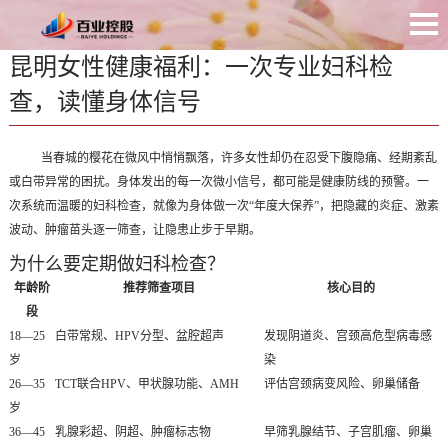
昆明女性健康福利：一次专业妇科检
网站首页
查，读懂身体信号
关于我们
联系我们
当春城的樱花在微风中悄悄飘落，许多女性却仍在忍受下腹隐痛、经期紊乱
或白带异常的困扰。身体发出的每一次微小信号，都可能是健康防线的预警。一
次系统而温暖的妇科检查，就像为身体做一次“年度大保养”，把隐藏的炎症、激素
波动、肿瘤苗头逐一筛查，让隐患止步于早期。
为什么要定期做妇科检查？
年龄阶
推荐筛查项目
核心目的
段
18—25
白带常规、HPV分型、盆腔超声
发现阴道炎、宫颈高危型病毒感
岁
染
26—35
TCT联合HPV、甲状腺功能、AMH
评估宫颈病变风险、卵巢储备
岁
36—45
乳腺彩超、阴超、肿瘤标志物
早筛乳腺结节、子宫肌瘤、卵巢