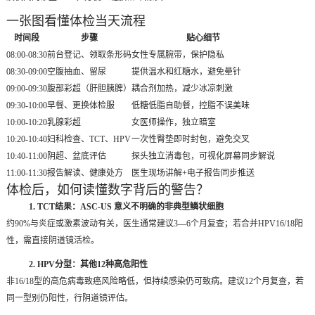
一张图看懂体检当天流程
时间段
步骤
贴心细节
08:00-08:30
前台登记、领取条形码
女性专属腕带，保护隐私
08:30-09:00
空腹抽血、留尿
提供温水和红糖水，避免晕针
09:00-09:30
腹部彩超（肝胆胰脾）
耦合剂加热，减少冰凉刺激
09:30-10:00
早餐、更换体检服
低糖低脂自助餐，控脂不误美味
10:00-10:20
乳腺彩超
女医师操作，独立暗室
10:20-10:40
妇科检查、TCT、HPV
一次性臀垫即时封包，避免交叉
10:40-11:00
阴超、盆底评估
探头独立消毒包，可视化屏幕同步解说
11:00-11:30
报告解读、健康处方
医生现场讲解+电子报告同步推送
体检后，如何读懂数字背后的警告？
1. TCT结果：ASC-US 意义不明确的非典型鳞状细胞
约90%与炎症或激素波动有关，医生通常建议3—6个月复查；若合并HPV16/18阳
性，需直接阴道镜活检。
2. HPV分型：其他12种高危阳性
非16/18型的高危病毒致癌风险略低，但持续感染仍可致病。建议12个月复查，若
同一型别仍阳性，行阴道镜评估。