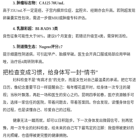
3. 肿瘤标志物：CA125 70U/mL
高于35U/mL不一定是癌，子宫内膜异位症、盆腔炎、经期亦会升高。若阴超发现
卵巢囊实性包块，需进一步做MRI或肿瘤专科评估。
4. 乳腺彩超：BI-RADS 3类
良性征象可能性大于98%，建议6个月复查；若随访升级至4类，需穿刺活检。
5. 阴道微生态：Nugent评分≥7
提示细菌性阴道病，可引起早产、胎膜早破。医生会开具口服或局部应用甲硝
唑，治疗后4周转阴率高。
把检查变成习惯，给身体写一封“情书”
妇科检查不是“有病才去”的无奈，而是女性对自己最温柔的承诺。把它写进
日历，像纪念重要节日一样提醒自己：每年樱花盛开时，给身体一次专注的凝
视；当秋叶飘落，再赴一场和医生的安心之约。昆明四季如春，医疗资源触手可
及，选择一家信任的医院，带着问题去，带着答案回。你会发现，读懂身体信号
的过程，也是读懂自己、珍爱自己的过程。
健康无法一蹴而就，却可以日积跬步。下一次身体发出微弱信号，别再犹
豫，用一次专业的妇科检查，给未来的自己写下最笃定的注脚：我值得被更好的
月光照耀，也值得被更完整的健康拥抱。