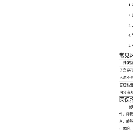
1
2
3
4
5
常见
并发
子宫穿
人流不
宫腔粘
内分泌
医保
昆
件，即提
查、静脉
可预约