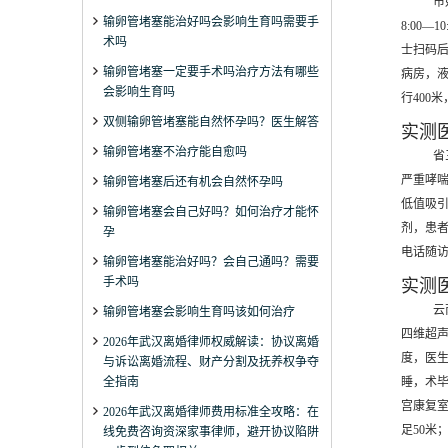
市
输卵管堵塞能治好吗会影响生育吗需要手
8:00
术吗
士扫码后
输卵管堵塞一定要手术吗治疗方法有哪些
病房，液
会影响生育吗
行400
双侧输卵管堵塞能自然怀孕吗？医生解答
实测
输卵管堵塞不治疗能自愈吗
省
严重哮喘
输卵管堵塞后还有机会自然怀孕吗
低值吸引
输卵管堵塞会自己好吗？如何治疗才能怀
剂，患者
孕
电话随访
输卵管堵塞能治好吗？会自己通吗？需要
手术吗
实测
云
输卵管堵塞会影响生育吗该如何治疗
四维超声
2026年武汉离婚律师权威解读：协议离婚
度，医生
与诉讼离婚流程、财产分割及抚养权争夺
全指南
睡，术毕
宫康复室
2026年武汉离婚律师费用标准全攻略：在
足50米
线免费咨询资深家事律师，避开协议陷阱