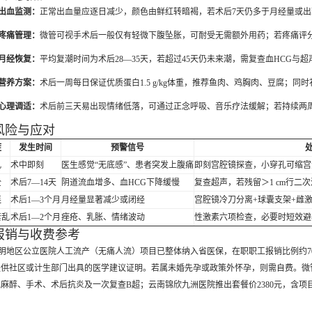
. 出血监测：
正常出血量应逐日减少，颜色由鲜红转暗褐，若术后7天仍多于月经量或
. 疼痛管理：
微管可视手术后一般仅有轻微下腹坠胀，可耐受无需额外用药；若疼痛评
. 月经恢复：
平均复潮时间为术后28—35天，若超过45天仍未来潮，需复查血HCG与
. 营养方案：
术后一周每日保证优质蛋白1.5 g/kg体重，推荐鱼肉、鸡胸肉、豆腐；同
. 心理调适：
术后前三天易出现情绪低落，可通过正念呼吸、音乐疗法缓解；若持续两
风险与应对
症
发生时间
预警信号
孔
术中即刻
医生感觉“无底感”、患者突发上腹痛
即刻宫腔镜探查，小穿孔可缩宫
全
术后7—14天
阴道流血增多、血HCG下降缓慢
复查超声，若残留＞1 cm行二
连
术后1—3个月
月经量显著减少或闭经
宫腔镜冷刀分离+球囊支架+雌
紊乱
术后1—2个月
痤疮、乳胀、情绪波动
性激素六项检查，必要时短效避
报销与收费参考
明地区公立医院人工流产（无痛人流）项目已整体纳入省医保，在职职工报销比例约70
供社区或计生部门出具的医学建议证明。若属未婚先孕或政策外怀孕，则需自费。微管可
麻醉、手术、术后抗炎及一次复查B超；云南锦欣九洲医院推出套餐价2380元，含
。