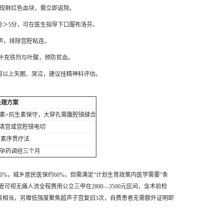
出现鲜红色血块，需立即返院。
分＞5分，可在医生指导下口服布洛芬。
超声，排除宫腔粘连。
时补充铁剂与叶酸，预防贫血。
周以上失眠、哭泣，建议挂精神科评估。
处理方案
素+抗生素保守，大穿孔需腹腔镜缝合
次清宫或宫腔镜电切
激素序贯疗法
孕药调经三个月
%，城乡居民医保约60%，但需满足“计划生育政策内医学需要”条
视无痛人流全程费用公立三甲在2800—3500元区间，含术前检
项目相当，另赠低强度聚焦超声子宫复旧3次，自费患者无需额外证明即