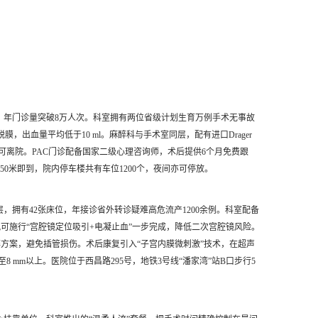
年，年门诊量突破8万人次。科室拥有两位省级计划生育万例手术无事故
出血量平均低于10 ml。麻醉科与手术室同层，配有进口Drager
可离院。PAC门诊配备国家二级心理咨询师，术后提供6个月免费跟
50米即到，院内停车楼共有车位1200个，夜间亦可停放。
，拥有42张床位，年接诊省外转诊疑难高危流产1200余例。科室配备
况可施行“宫腔镜定位吸引+电凝止血”一步完成，降低二次宫腔镜风险。
醉方案，避免插管损伤。术后康复引入“子宫内膜微刺激”技术，在超声
mm以上。医院位于西昌路295号，地铁3号线“潘家湾”站B口步行5