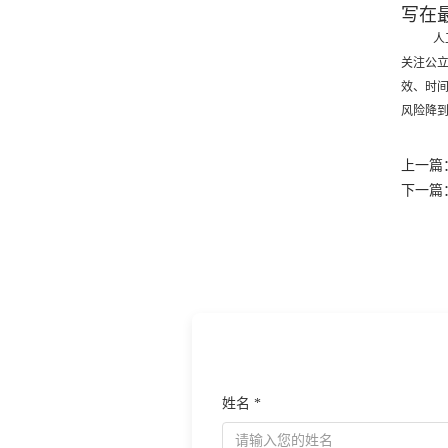
写在
人
关注公
效、时
风险降
上一篇
下一篇
姓名 *