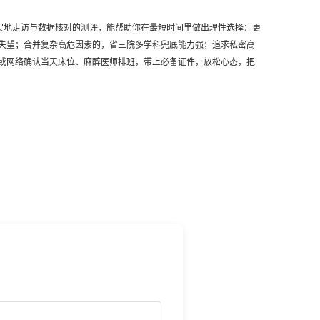
希望这份基于实地走访与数据核对的测评，能帮助你在最短时间里做出理性选择：更
失望；合并复杂高危因素的，省三院多学科兜底能力强；追求私密高
或网络确认当天床位、麻醉医师排班，带上必备证件，放松心态，把