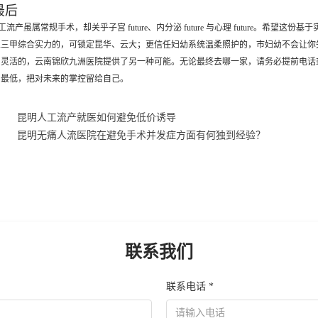
最后
工流产虽属常规手术，却关乎子宫 future、内分泌 future 与心理 future。
立三甲综合实力的，可锁定昆华、云大；更信任妇幼系统温柔照护的，市妇幼不会让你
间灵活的，云南锦欣九洲医院提供了另一种可能。无论最终去哪一家，请务必提前电话
到最低，把对未来的掌控留给自己。
：
昆明人工流产就医如何避免低价诱导
：
昆明无痛人流医院在避免手术并发症方面有何独到经验？
联系我们
联系电话 *