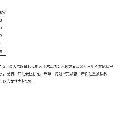
总分
3
4
3
1
0
通道可最大限度降低麻醉及手术风险；若你更看重公立三甲的权威背书
餐，昆明市妇幼会让你在术后第一周过得更从容；若你注重就诊私
上班族女性尤其实用。