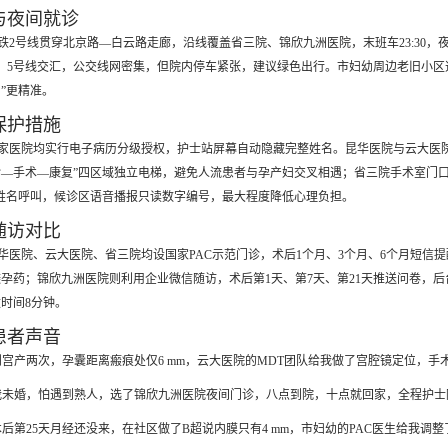
与夜间就诊
铁2号线贯穿北京路—白云路走廊，沿线覆盖省三院、锦欣九洲医院，末班车23:30，夜班
、5号线交汇，公交线网密集，但院内停车紧张，建议绿色出行。市妇幼周边老旧小区道
”更精准。
保护措施
家医院均实行电子病历分级授权，护士站屏幕自动隐藏完整姓名。昆华医院与云大医院
—手术—康复”四区域独立电梯，避免人流患者与孕产妇交叉相遇；省三院手术室门
姓名呼叫，候诊区语音播报只读数字编号，最大程度降低心理负担。
随访对比
华医院、云大医院、省三院均设国家PAC示范门诊，术后1个月、3个月、6个月短信
孕药；锦欣九洲医院则利用企业微信随访，术后第1天、第7天、第21天推送问卷，后
时间8分钟。
患者声音
剖宫产两次，孕囊距离瘢痕处仅6 mm，云大医院的MDT团队给我做了宫腔镜定位，手术
我未婚，怕遇到熟人，选了锦欣九洲医院夜间门诊，八点到院，十点就回家，全程护士
术后第25天月经还没来，在社区做了B超说内膜只有4 mm，市妇幼的PAC医生给我调整