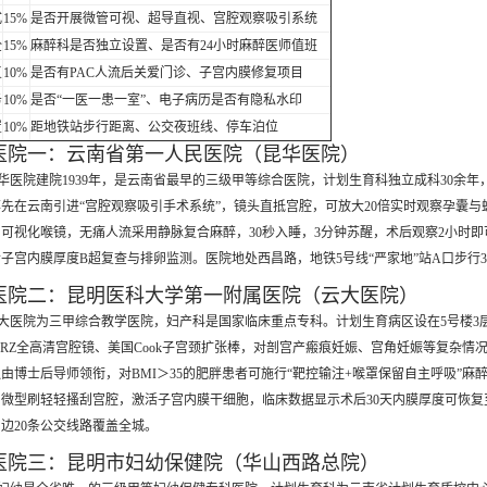
式
15%
是否开展微管可视、超导直视、宫腔观察吸引系统
全
15%
麻醉科是否独立设置、是否有24小时麻醉医师值班
复
10%
是否有PAC人流后关爱门诊、子宫内膜修复项目
务
10%
是否“一医一患一室”、电子病历是否有隐私水印
置
10%
距地铁站步行距离、公交夜班线、停车泊位
医院一：云南省第一人民医院（昆华医院）
华医院建院1939年，是云南省最早的三级甲等综合医院，计划生育科独立成科30余
先在云南引进“宫腔观察吸引手术系统”，镜头直抵宫腔，可放大20倍实时观察孕囊与蜕膜，
可视化喉镜，无痛人流采用静脉复合麻醉，30秒入睡，3分钟苏醒，术后观察2小时即
子宫内膜厚度B超复查与排卵监测。医院地处西昌路，地铁5号线“严家地”站A口步行3
医院二：昆明医科大学第一附属医院（云大医院）
大医院为三甲综合教学医院，妇产科是国家临床重点专科。计划生育病区设在5号楼3层
ORZ全高清宫腔镜、美国Cook子宫颈扩张棒，对剖宫产瘢痕妊娠、宫角妊娠等复杂情
由博士后导师领衔，对BMI＞35的肥胖患者可施行“靶控输注+喉罩保留自主呼吸”麻
微型刷轻轻搔刮宫腔，激活子宫内膜干细胞，临床数据显示术后30天内膜厚度可恢复至8 
边20条公交线路覆盖全城。
医院三：昆明市妇幼保健院（华山西路总院）