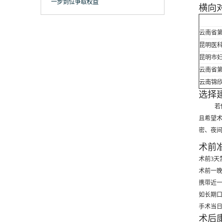
一步到位争取权益
横向
云南省
昆明医
昆明市
云南省
云南锦
选择
若
且希望
密、夜间
术前
术前3天
术前一晚
携带近一
如长期
手术当
术后