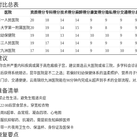
对比总表
医院
资质得分
专科得分
技术得分
麻醉得分
康复得分
隐私得分
交通得分
第一人民医院
20
18
14
14
9
9
9
9
科大学第一附属医院
20
19
14
15
9
8
9
9
妇幼保健院
19
18
13
14
10
10
9
9
第三人民医院
19
17
14
14
9
9
9
9
欣九洲医院
17
16
14
14
9
10
10
9
建议
你合并严重内科疾病或属于高危瘢痕子宫，建议首选云大医院或省三院，多学科会诊
术后获得系统随访，昆华医院是不二之选；若偏好妇幼保健体系的温柔照护、营养月子
门诊、交通便捷，云南锦欣九洲医院能在90分钟内完成从超声到手术的全部流程，对
准备清单
禁止性生活，避免生殖道炎症
22:00后禁食禁水，穿宽松衣物
周B超单、血常规、凝血四项、心电图
口服抗抑郁药、抗凝药，需提前告知麻醉医师
日带一片夜用卫生巾、保温杯、身份证及医保卡
康复要点