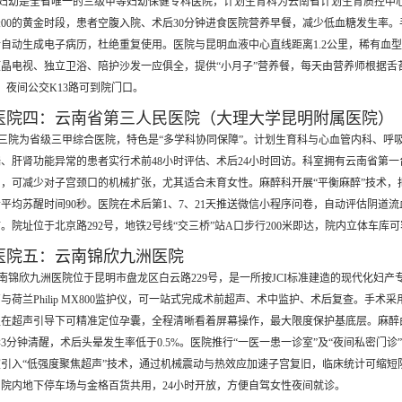
妇幼是全省唯一的三级甲等妇幼保健专科医院，计划生育科为云南省计划生育质控中心
—10:00的黄金时段，患者空腹入院、术后30分钟进食医院营养早餐，减少低血糖发
自动生成电子病历，杜绝重复使用。医院与昆明血液中心直线距离1.2公里，稀有血型
晶电视、独立卫浴、陪护沙发一应俱全，提供“小月子”营养餐，每天由营养师根据舌苔
米，夜间公交K13路可到院门口。
医院四：云南省第三人民医院（大理大学昆明附属医院）
三院为省级三甲综合医院，特色是“多学科协同保障”。计划生育科与心血管内科、呼吸
、肝肾功能异常的患者实行术前48小时评估、术后24小时回访。科室拥有云南省第一台“一
，可减少对子宫颈口的机械扩张，尤其适合未育女性。麻醉科开展“平衡麻醉”技术
平均苏醒时间90秒。医院在术后第1、7、21天推送微信小程序问卷，自动评估阴道
。院址位于北京路292号，地铁2号线“交三桥”站A口步行200米即达，院内立体车库可
医院五：云南锦欣九洲医院
南锦欣九洲医院位于昆明市盘龙区白云路229号，是一所按JCI标准建造的现代化妇产
与荷兰Philip MX800监护仪，可一站式完成术前超声、术中监护、术后复查。手
在超声引导下可精准定位孕囊，全程清晰看着屏幕操作，最大限度保护基底层。麻醉由
3分钟清醒，术后头晕发生率低于0.5%。医院推行“一医一患一诊室”及“夜间私密门诊
引入“低强度聚焦超声”技术，通过机械震动与热效应加速子宫复旧，临床统计可缩短阴道
；院内地下停车场与金格百货共用，24小时开放，方便自驾女性夜间就诊。