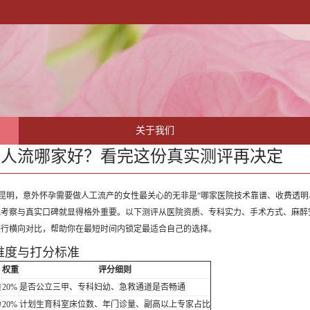
关于我们
明人流哪家好？看完这份真实测评再决定
昆明，意外怀孕需要做人工流产的女性最关心的无非是“哪家医院技术靠谱、收费透明
地考察与真实口碑就显得格外重要。以下测评从医院资质、专科实力、手术方式、麻醉
进行横向对比，帮助你在最短时间内锁定最适合自己的选择。
维度与打分标准
权重
评分细则
质
20%
是否公立三甲、专科妇幼、急救通道是否畅通
力
20%
计划生育科室床位数、年门诊量、副高以上专家占比