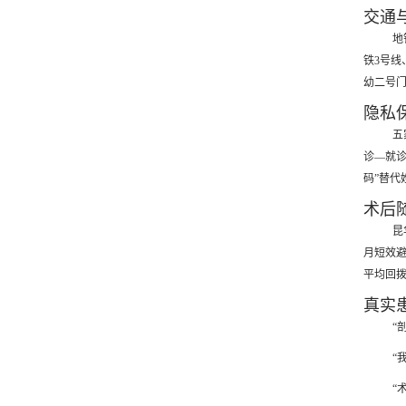
交通
地
铁3号线
幼二号门
隐私
五
诊—就诊
码”替代
术后
昆
月短效避
平均回拨
真实
“
“
“