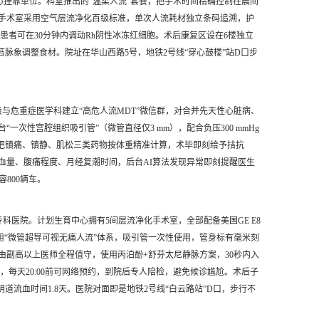
挂靠单位。科室推出的“温柔人流”套餐，把手术时间精确控制在晨间
生率。手术室采用空气层流净化百级标准，单次人流耗材独立条码追溯，护
患者可在30分钟内调动Rh阴性冰冻红细胞。术后康复区设在6楼独立
脉象调整食材。院址在华山西路5号，地铁2号线“穿心鼓楼”站D口步
与危重症医学科建立“高危人流MDT”微信群，对合并先天性心脏病、
次性宫腔组织吸引管”（微管直径仅3 mm），配合负压300 mmHg
，把镇痛、镇静、肌松三类药物按体重精准计算，术毕即刻给予拮抗
流血量、腹痛程度、月经复潮时间，后台AI算法发现异常即刻提醒医生
容800辆车。
专科医院。计划生育中心拥有5间层流净化手术室，全部配备美国GE E8
术采用“微管超导可视无痛人流”体系，吸引管一次性使用，管身标有毫米刻
副高以上医师全程值守，使用丙泊酚+舒芬太尼静脉方案，30秒内入
”，每天20:00前可网络预约，到院后专人陪检，避免候诊尴尬。术后子
流血时间1.8天。医院对面即是地铁2号线“白云路站”D口，步行不