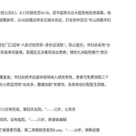
公交K5、K13可接驳至00:30。昆华医院与云大医院地处西昌路，地
路狭窄，20:00后路边停车位相对充足，打车软件定位“华山西路市妇
在门口设有“人脸识别安检+身份证读取”，防止医托；市妇幼采用“分
口安装单向玻璃，家属区无法看到进出患者；锦欣九洲医院推行“就诊
提醒复查；市妇幼把术后避孕指导纳入绩效考核，患者可免费领取三个
台AI若监测到“出血多、腹痛加剧”关键词，系统自动分配医生回拨，
13分钟完成，第四天出院。”
——32岁，公务员
陪同，没有尴尬。”
——25岁，新媒体编辑
了雌激素剂量，第二周期就恢复到8 mm。”
——28岁，销售经理