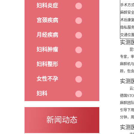
妇科炎症
手术方
麻醉安
宫颈疾病
术后康
隐私服
月经疾病
交通位
实测
妇科肿瘤
昆
专家，率
妇科整形
麻醉机与
踪，包含
女性不孕
实测
云
妇科
德国ST
麻醉团队
引导下用
分钟，周
新闻动态
实测